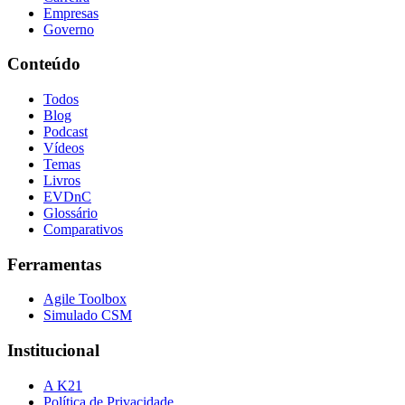
Empresas
Governo
Conteúdo
Todos
Blog
Podcast
Vídeos
Temas
Livros
EVDnC
Glossário
Comparativos
Ferramentas
Agile Toolbox
Simulado CSM
Institucional
A K21
Política de Privacidade