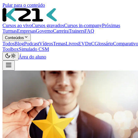
Pular para o conteúdo
Cursos ao vivo
Cursos gravados
Cursos in-company
Próximas
Turmas
Empresas
Governo
Carreira
Trainers
FAQ
Conteúdos
Todos
Blog
Podcast
Vídeos
Temas
Livros
EVDnC
Glossário
Comparativo
Toolbox
Simulado CSM
Área do aluno